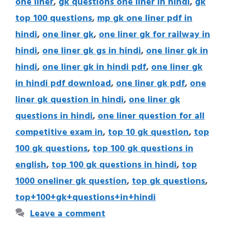
one liner
,
gk questions one liner in hindi
,
gk
top 100 questions
,
mp gk one liner pdf in
hindi
,
one liner gk
,
one liner gk for railway in
hindi
,
one liner gk gs in hindi
,
one liner gk in
hindi
,
one liner gk in hindi pdf
,
one liner gk
in hindi pdf download
,
one liner gk pdf
,
one
liner gk question in hindi
,
one liner gk
questions in hindi
,
one liner question for all
competitive exam in
,
top 10 gk question
,
top
100 gk questions
,
top 100 gk questions in
english
,
top 100 gk questions in hindi
,
top
1000 oneliner gk question
,
top gk questions
,
top+100+gk+questions+in+hindi
Leave a comment