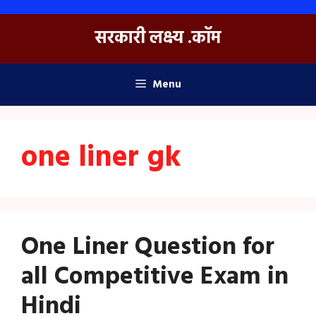
Skip
to
सरकारी लक्ष्य .कॉम
content
Menu
one liner gk
One Liner Question for
all Competitive Exam in
Hindi