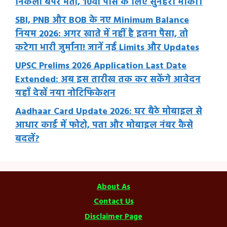
निकली बंपर भर्ती, 10वीं पास के लिए सुनहरा मौका।
SBI, PNB और BOB के नए Minimum Balance
नियम 2026: अगर खाते में नहीं है इतना पैसा, तो
कटेगा भारी जुर्माना! जानें नई Limits और Updates
UPSC Prelims 2026 Application Last Date
Extended: अब इस तारीख तक कर सकेंगे आवेदन
यहाँ देखें नया नोटिफिकेशन
Aadhaar Card Update 2026: घर बैठे मोबाइल से
आधार कार्ड में फोटो, पता और मोबाइल नंबर कैसे
बदलें?
About As
Contact Us
Disclaimer Page