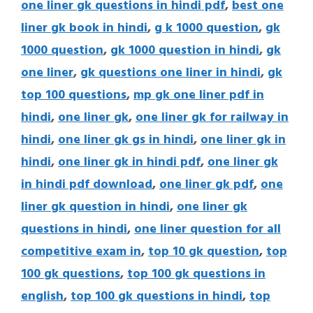
one liner gk questions in hindi pdf
,
best one
liner gk book in hindi
,
g k 1000 question
,
gk
1000 question
,
gk 1000 question in hindi
,
gk
one liner
,
gk questions one liner in hindi
,
gk
top 100 questions
,
mp gk one liner pdf in
hindi
,
one liner gk
,
one liner gk for railway in
hindi
,
one liner gk gs in hindi
,
one liner gk in
hindi
,
one liner gk in hindi pdf
,
one liner gk
in hindi pdf download
,
one liner gk pdf
,
one
liner gk question in hindi
,
one liner gk
questions in hindi
,
one liner question for all
competitive exam in
,
top 10 gk question
,
top
100 gk questions
,
top 100 gk questions in
english
,
top 100 gk questions in hindi
,
top