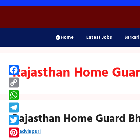
Skip
to
content
🏠Home
Latest Jobs
Sarkari
Rajasthan Home Guar
Facebook
Copy
Link
WhatsApp
Rajasthan Home Guard Bh
Telegram
Twitter
by
advikpuri