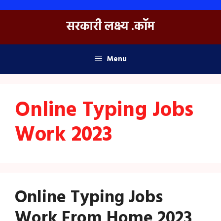
Skip
to
सरकारी लक्ष्य .कॉम
content
Menu
Online Typing Jobs
Work 2023
Online Typing Jobs
Work From Home 2023