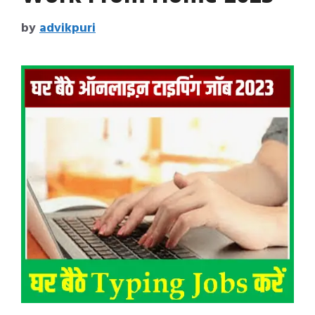
by
advikpuri