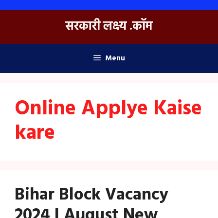
Skip
to
सरकारी लक्ष्य .कॉम
content
Menu
Online Applye Kaise
kare
Bihar Block Vacancy
2024 | August New