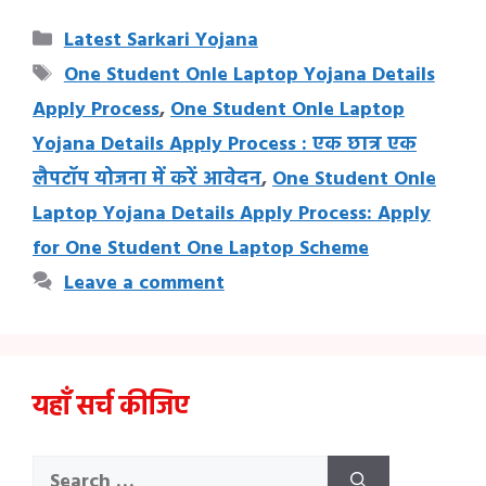
Categories
Latest Sarkari Yojana
Tags
One Student Onle Laptop Yojana Details
Apply Process
,
One Student Onle Laptop
Yojana Details Apply Process : एक छात्र एक
लैपटॉप योजना में करें आवेदन
,
One Student Onle
Laptop Yojana Details Apply Process: Apply
for One Student One Laptop Scheme
Leave a comment
यहाँ सर्च कीजिए
Search