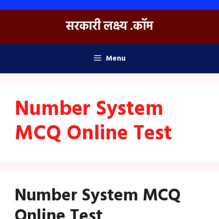
Skip
to
सरकारी लक्ष्य .कॉम
content
Menu
Number System
MCQ Online Test
Number System MCQ
Online Test