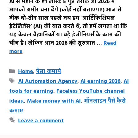
AI से महीने के ₹1 लाख: 5 गुप्त तरीके जो 2026 में
आपको अमीर बना देंगे (कोई नहीं बताएगा!) आज से
ठीक दो-तीन साल पहले जब हम ‘आर्टिफिशियल
इंटेलिजेंस’ (AI) की बात करते थे, तो हमें लगता था कि
यह केवल वैज्ञानिकों या बड़े इंजीनियर्स के काम की
चीज है। लेकिन आज 2026 की शुरुआत …
Read
more
Categories
Home
,
पैसा कमाये
Tags
AI Automation Agency
,
AI earning 2026
,
AI
tools for earning
,
Faceless YouTube channel
ideas.
,
Make money with AI
,
ऑनलाइन पैसे कैसे
कमाए
Leave a comment