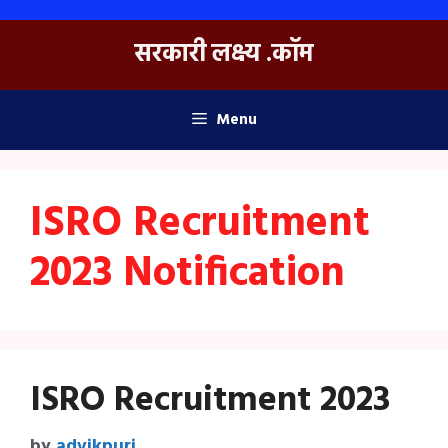
Skip
to
सरकारी लक्ष्य .कॉम
content
Menu
ISRO Recruitment
2023 Notification
ISRO Recruitment 2023
by
advikpuri