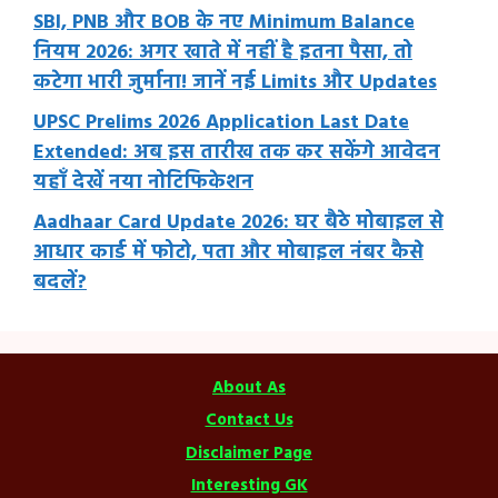
SBI, PNB और BOB के नए Minimum Balance
नियम 2026: अगर खाते में नहीं है इतना पैसा, तो
कटेगा भारी जुर्माना! जानें नई Limits और Updates
UPSC Prelims 2026 Application Last Date
Extended: अब इस तारीख तक कर सकेंगे आवेदन
यहाँ देखें नया नोटिफिकेशन
Aadhaar Card Update 2026: घर बैठे मोबाइल से
आधार कार्ड में फोटो, पता और मोबाइल नंबर कैसे
बदलें?
About As
Contact Us
Disclaimer Page
Interesting GK