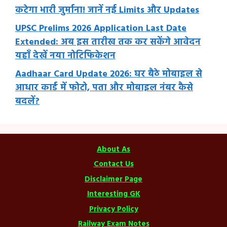
कटेगा भारी जुर्माना! जानें नई Limits और Updates
UPSC Prelims 2026 Application Last Date
Extended: अब इस तारीख तक कर सकेंगे आवेदन
यहाँ देखें नया नोटिफिकेशन
Aadhaar Card Update 2026: घर बैठे मोबाइल से
आधार कार्ड में फोटो, पता और मोबाइल नंबर कैसे
बदलें?
About As
Contact Us
Disclaimer Page
Interesting GK
Privacy Policy
Railway Exam Notes