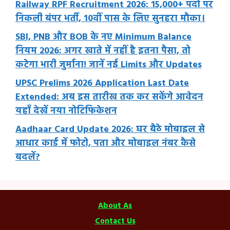
Railway RPF Recruitment 2026: 15,000+ पदों पर
निकली बंपर भर्ती, 10वीं पास के लिए सुनहरा मौका।
SBI, PNB और BOB के नए Minimum Balance
नियम 2026: अगर खाते में नहीं है इतना पैसा, तो
कटेगा भारी जुर्माना! जानें नई Limits और Updates
UPSC Prelims 2026 Application Last Date
Extended: अब इस तारीख तक कर सकेंगे आवेदन
यहाँ देखें नया नोटिफिकेशन
Aadhaar Card Update 2026: घर बैठे मोबाइल से
आधार कार्ड में फोटो, पता और मोबाइल नंबर कैसे
बदलें?
About As
Contact Us