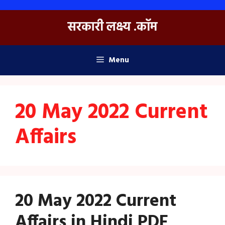
Skip
to
सरकारी लक्ष्य .कॉम
content
Menu
20 May 2022 Current
Affairs
20 May 2022 Current
Affairs in Hindi PDF