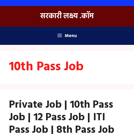
Skip
to
सरकारी लक्ष्य .कॉम
content
Menu
10th Pass Job
Private Job | 10th Pass
Job | 12 Pass Job | ITI
Pass Job | 8th Pass Job