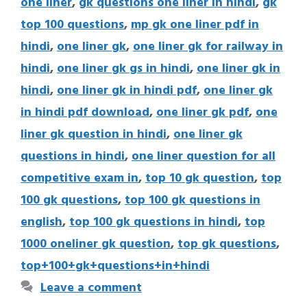
one liner
,
gk questions one liner in hindi
,
gk
top 100 questions
,
mp gk one liner pdf in
hindi
,
one liner gk
,
one liner gk for railway in
hindi
,
one liner gk gs in hindi
,
one liner gk in
hindi
,
one liner gk in hindi pdf
,
one liner gk
in hindi pdf download
,
one liner gk pdf
,
one
liner gk question in hindi
,
one liner gk
questions in hindi
,
one liner question for all
competitive exam in
,
top 10 gk question
,
top
100 gk questions
,
top 100 gk questions in
english
,
top 100 gk questions in hindi
,
top
1000 oneliner gk question
,
top gk questions
,
top+100+gk+questions+in+hindi
Leave a comment