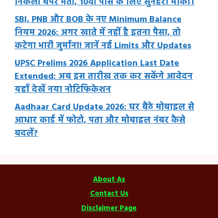
निकली बंपर भर्ती, 10वीं पास के लिए सुनहरा मौका।
SBI, PNB और BOB के नए Minimum Balance
नियम 2026: अगर खाते में नहीं है इतना पैसा, तो
कटेगा भारी जुर्माना! जानें नई Limits और Updates
UPSC Prelims 2026 Application Last Date
Extended: अब इस तारीख तक कर सकेंगे आवेदन
यहाँ देखें नया नोटिफिकेशन
Aadhaar Card Update 2026: घर बैठे मोबाइल से
आधार कार्ड में फोटो, पता और मोबाइल नंबर कैसे
बदलें?
About As
Contact Us
Disclaimer Page