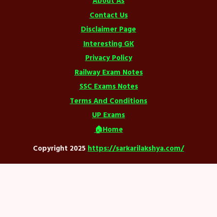
About As
Contact Us
Disclaimer Page
Interesting GK
Privacy Policy
Railway Exam Notes
SSC Exams Notes
Terms And Conditions
UP Exams
🏠Home
Copyright 2025
https://sarkarilakshya.com/