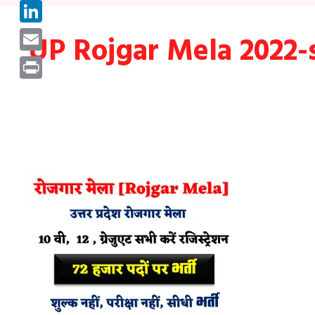
Pinterest
LinkedIn
UP Rojgar Mela 2022-
Email
Print