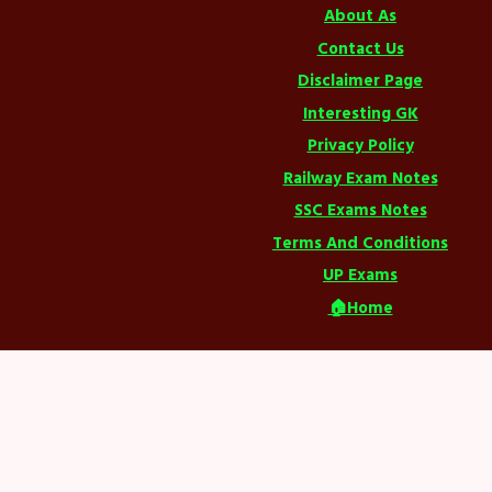
About As
Contact Us
Disclaimer Page
Interesting GK
Privacy Policy
Railway Exam Notes
SSC Exams Notes
Terms And Conditions
UP Exams
🏠Home