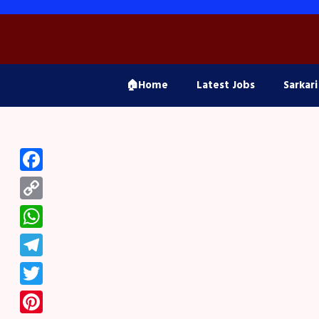
Skip
to
content
🏠Home
Latest Jobs
Sarkari
Facebook
Copy
Link
WhatsApp
Telegram
Twitter