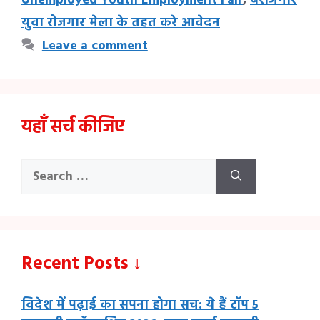
Unemployed Youth Employment Fair
,
बेरोजगार
k
k
p
युवा रोजगार मेला के तहत करे आवेदन
Leave a comment
यहाँ सर्च कीजिए
Search
for:
Recent Posts ↓
विदेश में पढ़ाई का सपना होगा सच: ये हैं टॉप 5