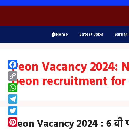
Skip
to
content
🏠Home
Latest Jobs
Sarkari
Peon Vacancy 2024: No
Facebook
peon recruitment for
Copy
Link
WhatsApp
Telegram
Twitter
Peon Vacancy 2024 : 6 वी प