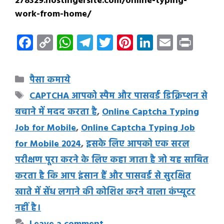
278329.hostingersite.com/online-typing-
work-from-home/
F
C
W
T
T
Pi
Li
E
Pr
ac
o
h
el
w
nt
n
m
in
e
p
at
e
it
er
k
ai
t
Categories
पैसा कमाये
b
y
s
gr
te
es
e
l
Tags
CAPTCHA आपको स्पैम और पासवर्ड डिक्रिप्शन से
o
Li
A
a
r
t
dI
बचाने में मदद करता है
,
Online Captcha Typing
o
n
p
m
n
Job for Mobile
,
Online Captcha Typing Job
k
k
p
for Mobile 2024
,
इसके लिए आपको एक सरल
परीक्षण पूरा करने के लिए कहा जाता है जो यह साबित
करता है कि आप इंसान हैं और पासवर्ड से सुरक्षित
खाते में सेंध लगाने की कोशिश करने वाला कंप्यूटर
नहीं है।