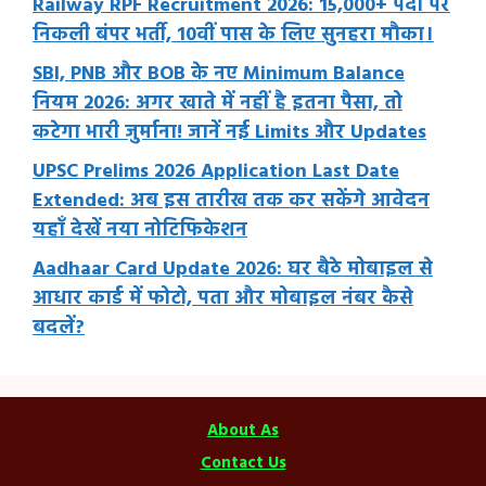
Railway RPF Recruitment 2026: 15,000+ पदों पर
निकली बंपर भर्ती, 10वीं पास के लिए सुनहरा मौका।
SBI, PNB और BOB के नए Minimum Balance
नियम 2026: अगर खाते में नहीं है इतना पैसा, तो
कटेगा भारी जुर्माना! जानें नई Limits और Updates
UPSC Prelims 2026 Application Last Date
Extended: अब इस तारीख तक कर सकेंगे आवेदन
यहाँ देखें नया नोटिफिकेशन
Aadhaar Card Update 2026: घर बैठे मोबाइल से
आधार कार्ड में फोटो, पता और मोबाइल नंबर कैसे
बदलें?
About As
Contact Us