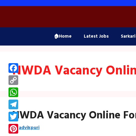
Skip
to
content
🏠Home
Latest Jobs
Sarkari
NWDA Vacancy Online
Facebook
Copy
Link
WhatsApp
NWDA Vacancy Online Fo
Telegram
Twitter
by
advikpuri