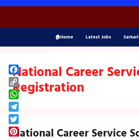
Skip
to
content
🏠Home
Latest Jobs
Sarkari
National Career Serv
Facebook
Registration
Copy
Link
WhatsApp
Telegram
Twitter
National Career Service S