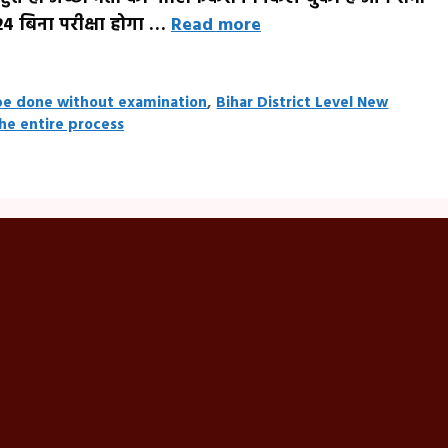
4 बिना परीक्षा होगा …
Read more
l be done without examination
,
Bihar District Level New
he entire process