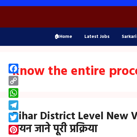
Skip
to
content
🏠Home
Latest Jobs
Sarkari
know the entire proc
Facebook
Copy
Link
WhatsApp
Bihar District Level New Va
Telegram
चयन जाने पूरी प्रक्रिया
Twitter