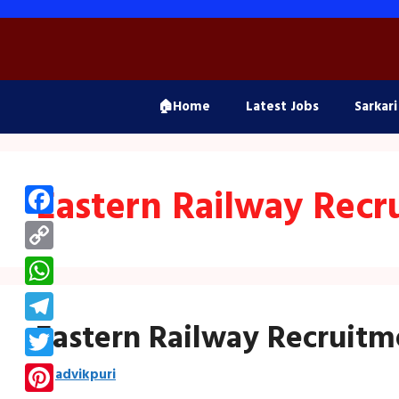
Skip
to
content
🏠Home
Latest Jobs
Sarkari
Eastern Railway Recr
Facebook
Copy
Link
WhatsApp
Eastern Railway Recruitm
Telegram
Twitter
by
advikpuri