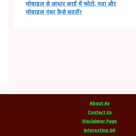
मोबाइल से आधार कार्ड में फोटो, पता और
मोबाइल नंबर कैसे बदलें?
About As
Contact Us
Disclaimer Page
Interesting GK