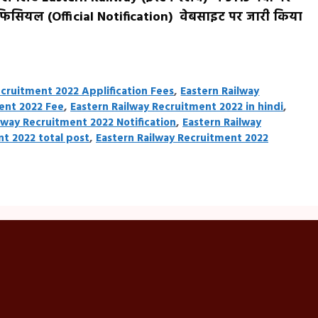
फिसियल (Official Notification) वेबसाइट पर जारी किया
ecruitment 2022 Applification Fees
,
Eastern Railway
ent 2022 Fee
,
Eastern Railway Recruitment 2022 in hindi
,
lway Recruitment 2022 Notification
,
Eastern Railway
t 2022 total post
,
Eastern Railway Recruitment 2022