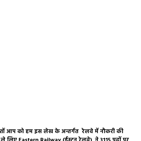
ों आप को हम इस लेख के अन्तर्गत रेलवे में नौकरी की
यों ले लिए Eastern Railway (ईस्टन रेलवे) ने 3115 पदों पर