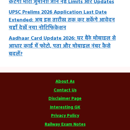
कटेगा भारी जुर्माना! जानें नई Limits और Updates
UPSC Prelims 2026 Application Last Date
Extended: अब इस तारीख तक कर सकेंगे आवेदन
यहाँ देखें नया नोटिफिकेशन
Aadhaar Card Update 2026: घर बैठे मोबाइल से
आधार कार्ड में फोटो, पता और मोबाइल नंबर कैसे
बदलें?
About As
Contact Us
Disclaimer Page
Interesting GK
Privacy Policy
Railway Exam Notes