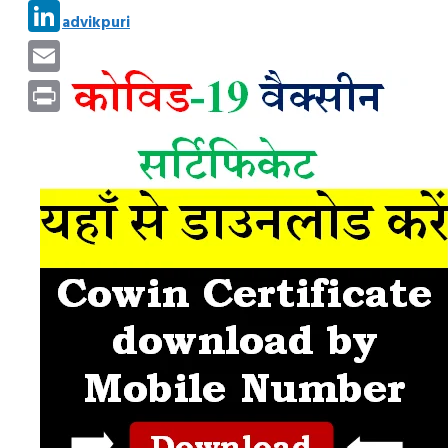
Pinterest
by
advikpuri
LinkedIn
Email
Print