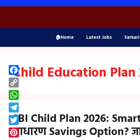
Skip
to
content
🏠Home
Latest Jobs
Sarkari
Child Education Plan
Facebook
Copy
Link
WhatsApp
SBI Child Plan 2026: Smar
Telegram
साधारण Savings Option? जान
Twitter