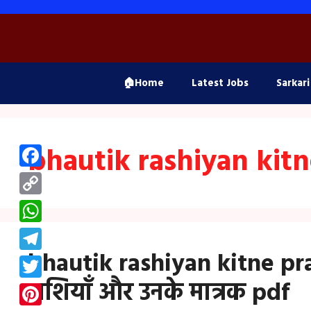
Skip
to
content
🏠Home
Latest Jobs
Sarkari
bhautik rashiyan kitn
Facebook
Copy
Link
WhatsApp
bhautik rashiyan kitne pra
Telegram
राशियाँ और उनके मात्रक pdf
Twitter