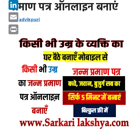
Pinterest
प्रमाण पत्र ऑनलाइन बनाएं
LinkedIn
by
advikpuri
Email
Print