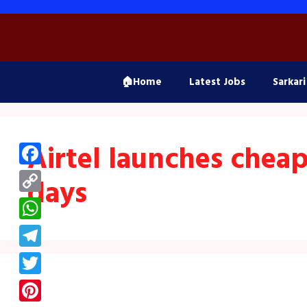
Skip
to
content
🏠Home
Latest Jobs
Sarkari
Airtel launches cheap
Facebook
days
Copy
Link
WhatsApp
Telegram
Twitter