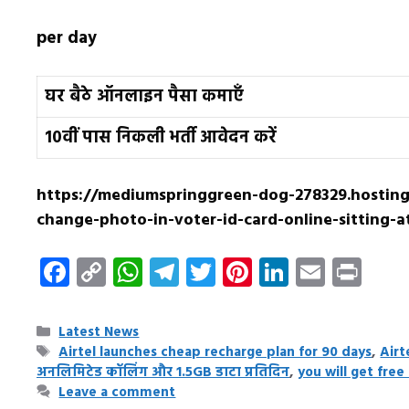
per day
घर बैठे ऑनलाइन पैसा कमाएँ
10वीं पास निकली भर्ती आवेदन करें
https://mediumspringgreen-dog-278329.hosting
change-photo-in-voter-id-card-online-sitting-
F
C
W
T
T
Pi
Li
E
Pr
ac
o
h
el
w
nt
n
m
in
e
p
at
e
it
er
k
ai
t
Categories
Latest News
b
y
s
gr
te
es
e
l
Tags
Airtel launches cheap recharge plan for 90 days
,
Airte
अनलिमिटेड कॉलिंग और 1.5GB डाटा प्रतिदिन
,
you will get free
o
Li
A
a
r
t
dI
Leave a comment