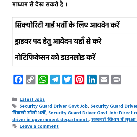
माध्यम से देख सकते है ।
सिक्योरिटी गार्ड भर्ती के लिए आवदेन करें
ड्राइवर पद हेतु आवेदन यहाँ से करे
नोटिफिकेसन को डाउनलोड करें
F
C
W
T
T
Pi
Li
E
Pr
ac
o
h
el
w
nt
n
m
in
e
p
at
e
it
er
k
ai
t
Categories
Latest Jobs
b
y
s
gr
te
es
e
l
Tags
Security Guard Driver Govt Job
,
Security Guard Driver 
निकली सीधी भर्ती
,
Security Guard Driver Govt Job: Direct r
o
Li
A
a
r
t
dI
driver in government department.
,
सरकारी विभाग में सुरक्
o
n
p
m
n
Leave a comment