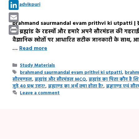
Pinterest
by
advikpuri
LinkedIn
brahmand saurmandal evam prithvi ki utpatti | ब्र
Email
जो ब्रह्मांड के रहस्यों और हमारे अपने सौरमंडल की गहराई
Print
वैज्ञानिक स्रोतों पर आधारित सटीक जानकारी के साथ, आ
…
Read more
Categories
Study Materials
Tags
brahmand saurmandal evam prithvi ki utpatti
,
brahma
सौरमण्डल
,
ब्रह्मांड और सौरमंडल MCQ
,
ब्रह्मांड का पिता कौन है 
जुड़े 40 प्रश्न उत्तर?
,
ब्रह्माण्ड का अर्थ क्या होता है?
,
ब्रह्रााण्ड एवं सौ
Leave a comment