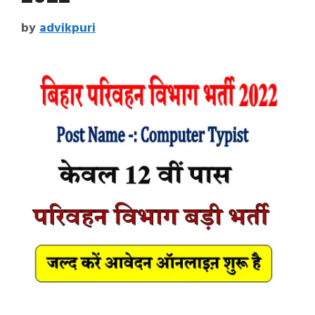
by
advikpuri