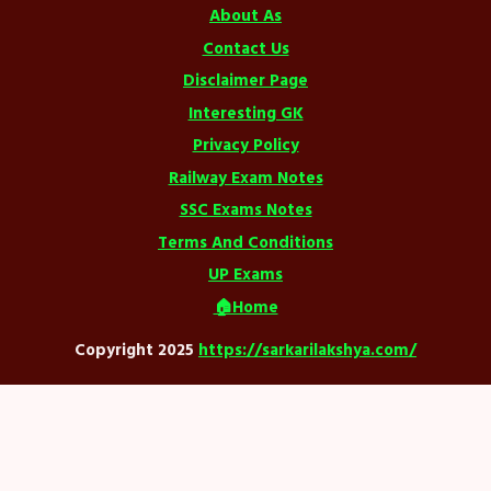
About As
Contact Us
Disclaimer Page
Interesting GK
Privacy Policy
Railway Exam Notes
SSC Exams Notes
Terms And Conditions
UP Exams
🏠Home
Copyright 2025
https://sarkarilakshya.com/