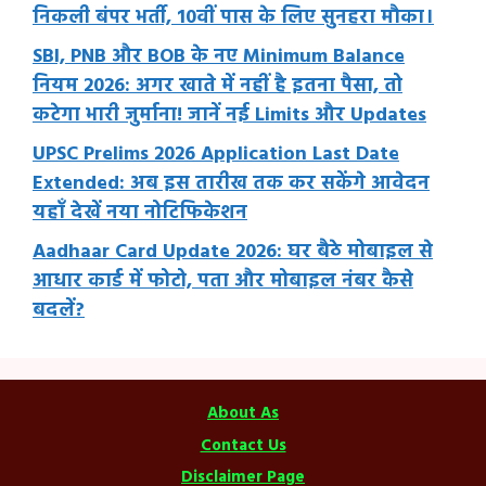
निकली बंपर भर्ती, 10वीं पास के लिए सुनहरा मौका।
SBI, PNB और BOB के नए Minimum Balance
नियम 2026: अगर खाते में नहीं है इतना पैसा, तो
कटेगा भारी जुर्माना! जानें नई Limits और Updates
UPSC Prelims 2026 Application Last Date
Extended: अब इस तारीख तक कर सकेंगे आवेदन
यहाँ देखें नया नोटिफिकेशन
Aadhaar Card Update 2026: घर बैठे मोबाइल से
आधार कार्ड में फोटो, पता और मोबाइल नंबर कैसे
बदलें?
About As
Contact Us
Disclaimer Page