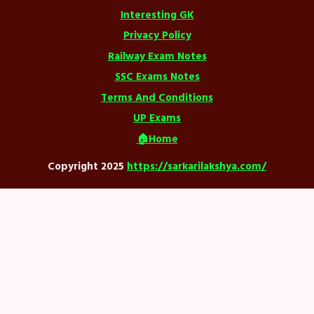
Interesting GK
Privacy Policy
Railway Exam Notes
SSC Exams Notes
Terms And Conditions
UP Exams
🏠Home
Copyright 2025
https://sarkarilakshya.com/