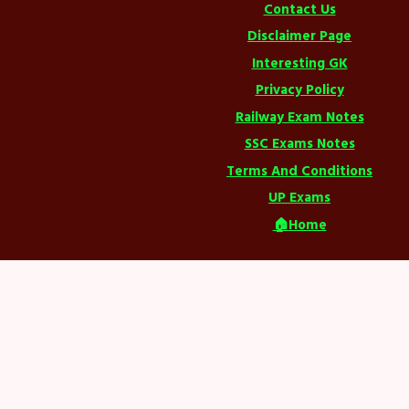
Contact Us
Disclaimer Page
Interesting GK
Privacy Policy
Railway Exam Notes
SSC Exams Notes
Terms And Conditions
UP Exams
🏠Home