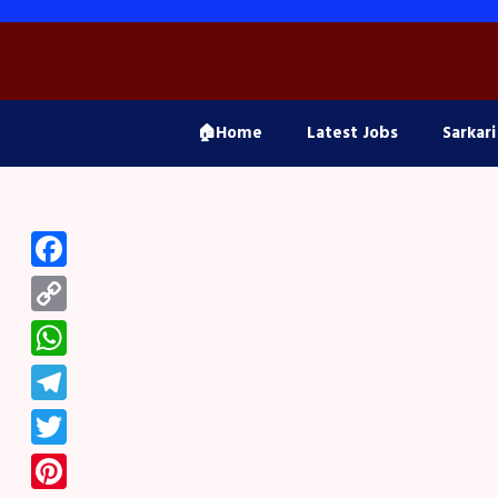
Skip
to
content
🏠Home
Latest Jobs
Sarkari
Facebook
Copy
Link
WhatsApp
Telegram
Twitter