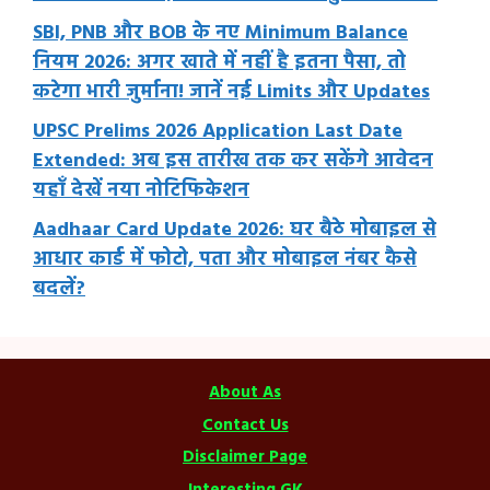
SBI, PNB और BOB के नए Minimum Balance
नियम 2026: अगर खाते में नहीं है इतना पैसा, तो
कटेगा भारी जुर्माना! जानें नई Limits और Updates
UPSC Prelims 2026 Application Last Date
Extended: अब इस तारीख तक कर सकेंगे आवेदन
यहाँ देखें नया नोटिफिकेशन
Aadhaar Card Update 2026: घर बैठे मोबाइल से
आधार कार्ड में फोटो, पता और मोबाइल नंबर कैसे
बदलें?
About As
Contact Us
Disclaimer Page
Interesting GK