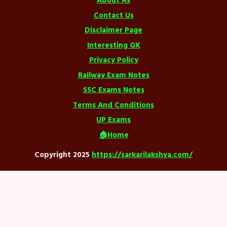
About As
Contact Us
Disclaimer Page
Interesting GK
Privacy Policy
Railway Exam Notes
SSC Exams Notes
Terms And Conditions
UP Exams
🏠Home
Copyright 2025
https://sarkarilakshya.com/