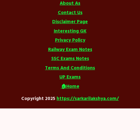
About As
Contact Us
Disclaimer Page
Interesting GK
Privacy Policy
Railway Exam Notes
SSC Exams Notes
Terms And Conditions
UP Exams
🏠Home
Copyright 2025
https://sarkarilakshya.com/