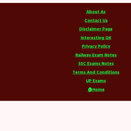
About As
Contact Us
Disclaimer Page
Interesting GK
Privacy Policy
Railway Exam Notes
SSC Exams Notes
Terms And Conditions
UP Exams
🏠Home