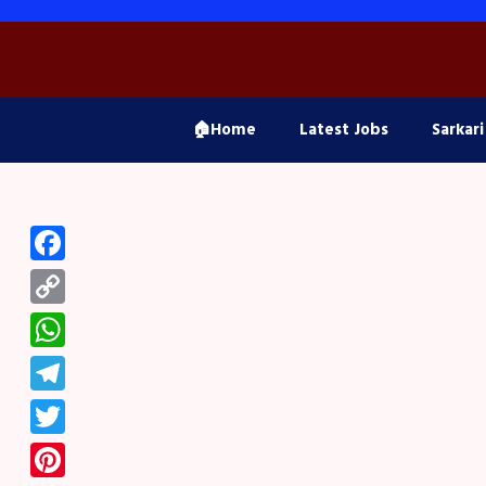
Skip
to
content
🏠Home
Latest Jobs
Sarkari
Facebook
Copy
Link
WhatsApp
Telegram
Twitter