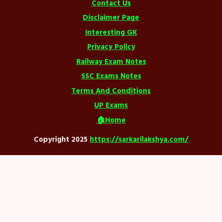
Contact Us
Disclaimer Page
Interesting GK
Privacy Policy
Railway Exam Notes
SSC Exams Notes
Terms And Conditions
UP Exams
🏠Home
Copyright 2025
https://sarkarilakshya.com/