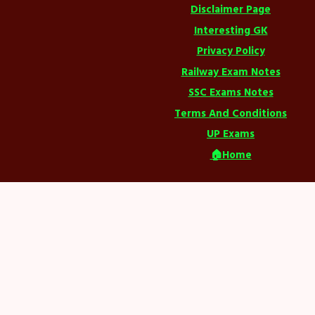
Disclaimer Page
Interesting GK
Privacy Policy
Railway Exam Notes
SSC Exams Notes
Terms And Conditions
UP Exams
🏠Home