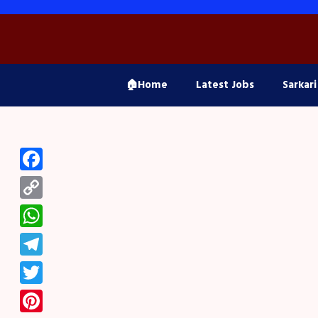
Skip
to
content
🏠Home
Latest Jobs
Sarkari
Facebook
Copy
Link
WhatsApp
Telegram
Twitter