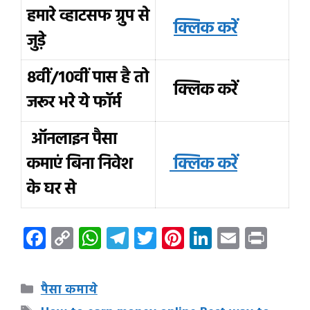
हमारे व्हाटसफ ग्रुप से
क्लिक करें
जुड़े
8वीं/10वीं पास है तो
क्लिक करें
जरूर भरे ये फॉर्म
ऑनलाइन पैसा
कमाएं बिना निवेश
क्लिक करें
के घर से
F
C
W
T
T
Pi
Li
E
Pr
ac
o
h
el
w
nt
n
m
in
e
p
at
e
it
er
k
ai
t
Categories
पैसा कमाये
b
y
s
gr
te
es
e
l