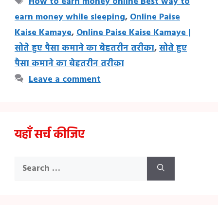
Tags
How to earn money online Best way to
o
Li
A
a
r
t
dI
earn money while sleeping
,
Online Paise
o
n
p
m
n
Kaise Kamaye
,
Online Paise Kaise Kamaye |
k
k
p
सोते हुए पैसा कमाने का बेहतरीन तरीका
,
सोते हुए
पैसा कमाने का बेहतरीन तरीका
Leave a comment
यहाँ सर्च कीजिए
Search
for: